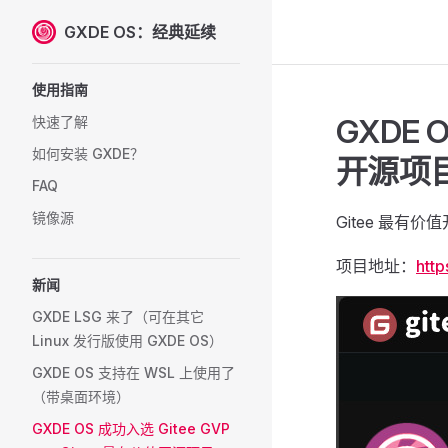
GXDE OS：经典延续
Skip to content
Sidebar Navigation
使用指南
GXDE 
快速了解
如何安装 GXDE？
开源项
FAQ
镜像源
Gitee 最有
项目地址：
htt
新闻
GXDE LSG 来了（可在其它
Linux 发行版使用 GXDE OS）
GXDE OS 支持在 WSL 上使用了
（带桌面环境）
GXDE OS 成功入选 Gitee GVP