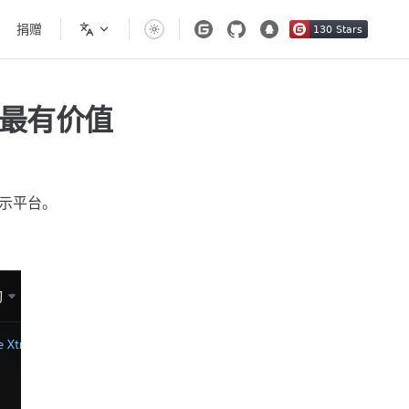
捐赠
ee 最有价值
展示平台。