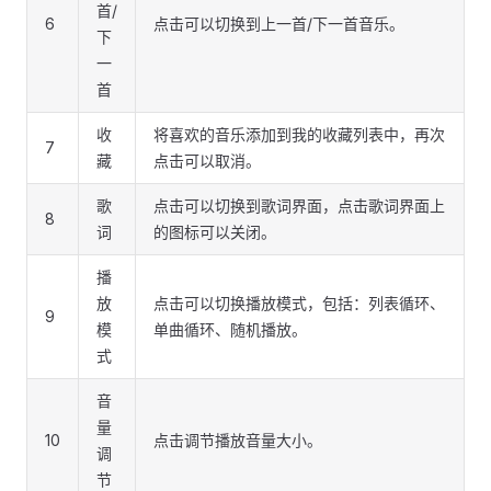
首/
6
点击可以切换到上一首/下一首音乐。
下
一
首
收
将喜欢的音乐添加到我的收藏列表中，再次
7
藏
点击可以取消。
歌
点击可以切换到歌词界面，点击歌词界面上
8
词
的图标可以关闭。
播
放
点击可以切换播放模式，包括：列表循环、
9
模
单曲循环、随机播放。
式
音
量
10
点击调节播放音量大小。
调
节