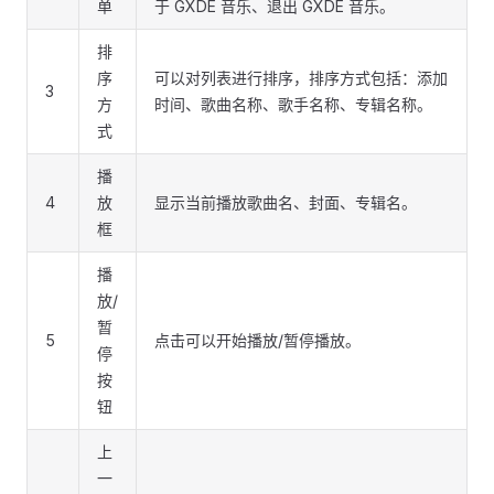
单
于 GXDE 音乐、退出 GXDE 音乐。
排
序
可以对列表进行排序，排序方式包括：添加
3
方
时间、歌曲名称、歌手名称、专辑名称。
式
播
4
放
显示当前播放歌曲名、封面、专辑名。
框
播
放/
暂
5
点击可以开始播放/暂停播放。
停
按
钮
上
一