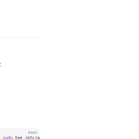
：
：
bash
 sudo
 tee
 /etc/apt/sources.list.d/gxde-kmre.list