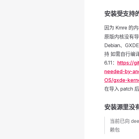
安装受支持
因为 Kmre 
原版内核没有导出
Debian、G
持 如需自行编
6.11：
https://
needed-by-and
OS/gxde-kerne
在导入 patc
安装源里没
当前已向 de
赖包