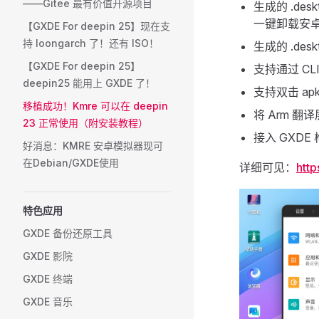
——Gitee 最有价值开源项目
生成的 .des
一键卸载安
【GXDE For deepin 25】现在支
持 loongarch 了！还有 ISO！
生成的 .des
【GXDE For deepin 25】
支持通过 CL
deepin25 能用上 GXDE 了！
支持双击 ap
移植成功！Kmre 可以在 deepin
将 Arm 翻译
23 正常使用（附安装教程）
接入 GXDE
好消息：KMRE 安卓模拟器现可
在Debian/GXDE使用
详细可见：
htt
特色应用
GXDE 备份还原工具
GXDE 影院
GXDE 终端
GXDE 音乐