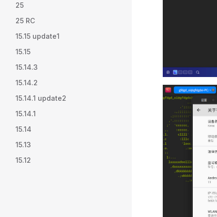
25
25 RC
15.15 update1
15.15
15.14.3
15.14.2
15.14.1 update2
15.14.1
15.14
15.13
15.12