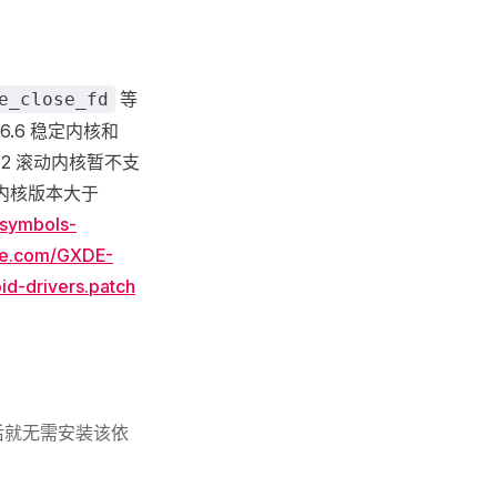
等
e_close_fd
6.6 稳定内核和
.12 滚动内核暂不支
 内核版本大于
-symbols-
tee.com/GXDE-
d-drivers.patch
成功后就无需安装该依